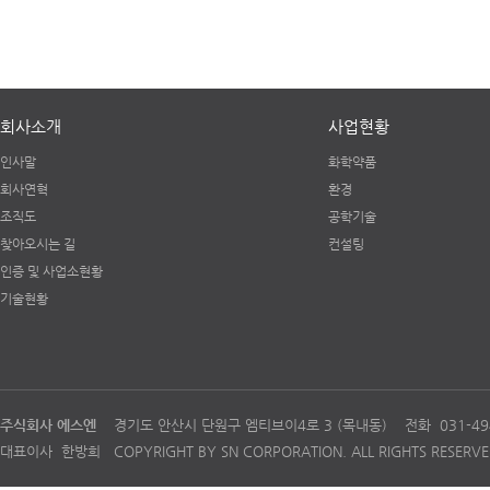
회사소개
사업현황
인사말
화학약품
회사연혁
환경
조직도
공학기술
찾아오시는 길
컨설팅
인증 및 사업소현황
기술현황
주식회사 에스엔
경기도 안산시 단원구 엠티브이4로 3 (목내동) 전화 031-494-
대표이사 한방희 COPYRIGHT BY SN CORPORATION. ALL RIGHTS RESERVE